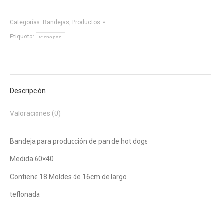
Pan
Categorías:
Bandejas
,
Productos
de
Completos
Etiqueta:
tecnopan
cantidad
Descripción
Valoraciones (0)
Bandeja para producción de pan de hot dogs
Medida 60×40
Contiene 18 Moldes de 16cm de largo
teflonada