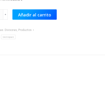
ora
Añadir al carrito
an
ías:
Divisoras
,
Productos
:
tecnopan
e
ad