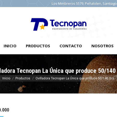
Los Mimbreros 5579, Peñalolen, Santiago
INICIO
INICIO
PRODUCTOS
CONTACTO
NOSOTROS
lladora Tecnopan La Única que produce 50/140 
Estás aquí:
Inicio
Productos
Ovilladora Tecnopan La Única que produce 50/140 Grs.
0.000