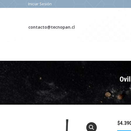
Iniciar Sesión
contacto@tecnopan.cl
Ovi
$
4.39