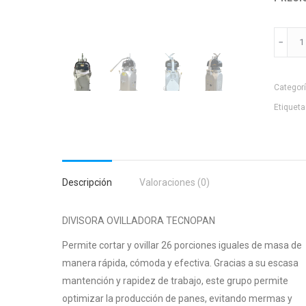
Ovillad
Tecnop
La
Categor
Única
que
Etiqueta
produc
50/140
Grs.
cantid
Descripción
Valoraciones (0)
DIVISORA OVILLADORA TECNOPAN
Permite cortar y ovillar 26 porciones iguales de masa de
manera rápida, cómoda y efectiva. Gracias a su escasa
mantención y rapidez de trabajo, este grupo permite
optimizar la producción de panes, evitando mermas y