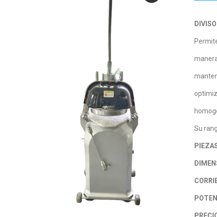
DIVIS
Permite
manera 
mantenc
optimiz
homogen
Su rang
PIEZA
DIMEN
CORRI
POTEN
PRECIO