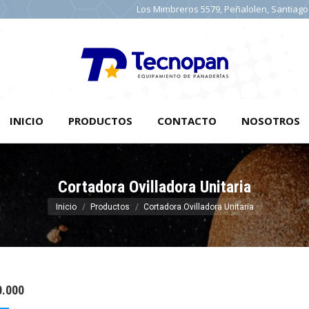
Los Mimbreros 5579, Peñalolen, Santiago
INICIO
INICIO
PRODUCTOS
CONTACTO
NOSOTROS
Cortadora Ovilladora Unitaria
Estás aquí:
Inicio
Productos
Cortadora Ovilladora Unitaria
0.000