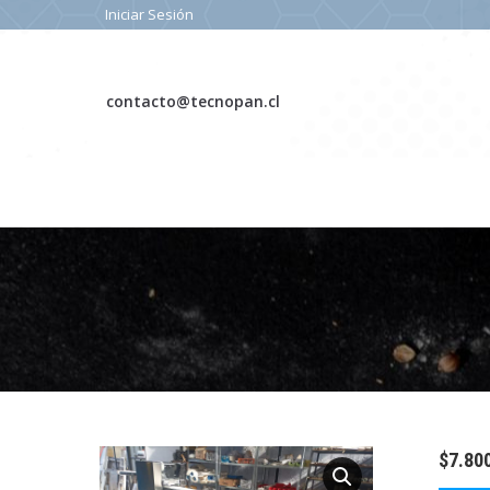
Iniciar Sesión
contacto@tecnopan.cl
$
7.80