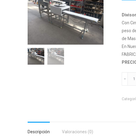
Diviso
Con Cin
peso de
de Mas
En Nues
FABRIC
PRECI
Cortad
Ovillad
Unitari
Categor
cantid
Descripción
Valoraciones (0)