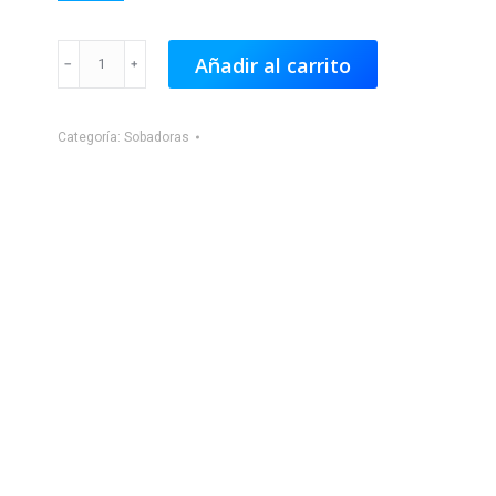
Sobadora
Añadir al carrito
60cm.
3hp
Categoría:
Sobadoras
cantidad