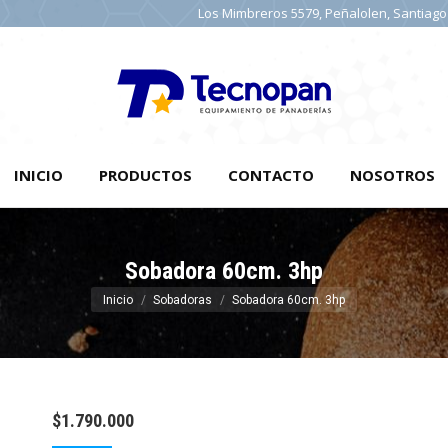
Los Mimbreros 5579, Peñalolen, Santiago
INICIO
INICIO
PRODUCTOS
CONTACTO
NOSOTROS
Sobadora 60cm. 3hp
Estás aquí:
Inicio
Sobadoras
Sobadora 60cm. 3hp
$
1.790.000