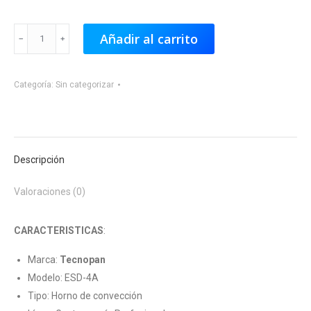
Horno
Añadir al carrito
Convector
Eléctrico
Categoría:
Sin categorizar
con
Humidificador
cantidad
Descripción
Valoraciones (0)
CARACTERISTICAS
:
Marca:
Tecnopan
Modelo: ESD-4A
Tipo: Horno de convección