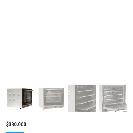
$
380.000